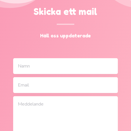
Skicka ett mail
Håll oss uppdaterade