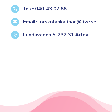
Tele: 040-43 07 88

Email: forskolankalinan@live.se

Lundavägen 5, 232 31 Arlöv
